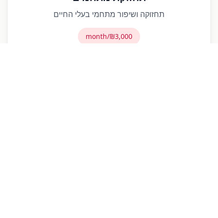
תחזוקה ושיפור מתחמי בעלי החיים
₪3,000/month
מבצעי הצלה
הצלת בעלי חיים נוספים ושינוע
₪2,500/mission